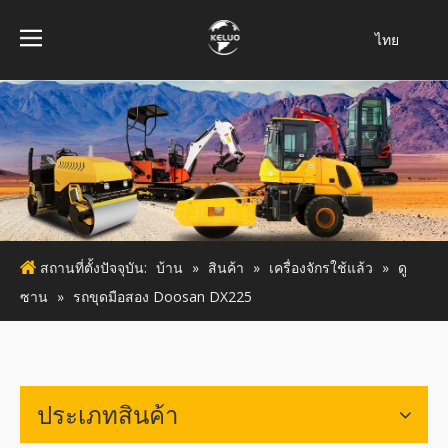
ไทย
فارسی
Bahasa
indonesia
Türk dili
Italiano
Deutsch
Português
สถานที่ตั้งปัจจุบัน:
บ้าน
»
สินค้า
»
เครื่องจักรใช้แล้ว
»
ดู
Español
ซาน
»
รถขุดมือสอง Doosan DX225
Pусский
Français
English
ประเภทสินค้า