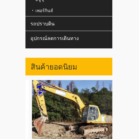
เพอร์กินส์
รถปราบดิน
อุปกรณ์ลดการเดินทาง
สินค้ายอดนิยม
ใช้ญี่ปุ่น 
WA400 WA47