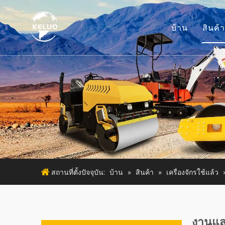
บ้าน
สินค้า
เค
อ
เ
เ
เค
สถานที่ตั้งปัจจุบัน:
บ้าน
»
สินค้า
»
เครื่องจักรใช้แล้ว
งานแสด