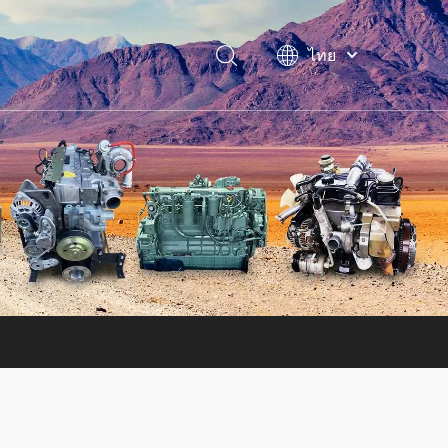
ไทย
فارسی
Bahasa
indonesia
Türk dili
Italiano
Deutsch
Português
Español
Pусский
Français
English