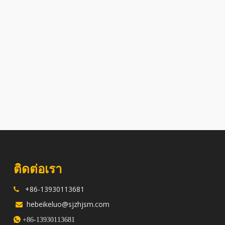
ติดต่อเรา
+86-13930113681

hebeikeluo@sjzhjsm.com


+86-13930113681