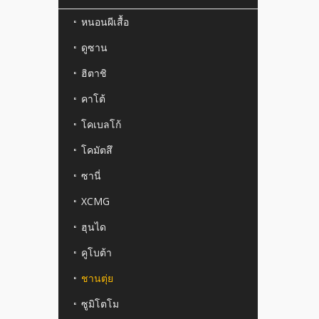
หนอนผีเสื้อ
ดูซาน
ฮิตาชิ
คาโต้
โคเบลโก้
โคมัตสึ
ซานี่
XCMG
ฮุนได
คูโบต้า
ชานตุ่ย
ซูมิโตโม