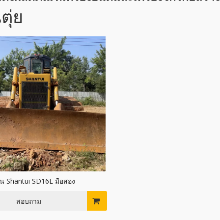
ุ่ย
น Shantui SD16L มือสอง
สอบถาม