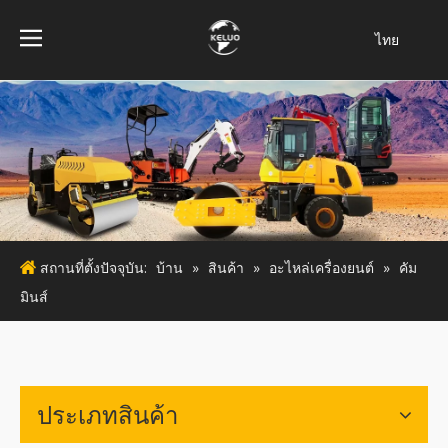
ไทย
فارسی
Bahasa
indonesia
Türk dili
Italiano
Deutsch
Português
สถานที่ตั้งปัจจุบัน:
บ้าน
»
สินค้า
»
อะไหล่เครื่องยนต์
»
คัม
Español
มินส์
Pусский
Français
English
ประเภทสินค้า