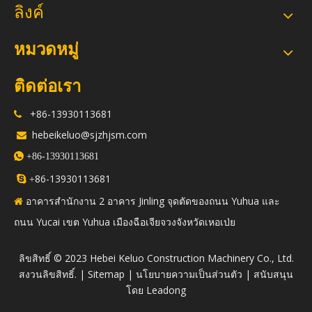
ลิงค์
หมวดหมู่
ติดต่อเรา
+86-13930113681

hebeikeluo@sjzhjsm.com


+86-13930113681
86-13930113681

+
อาคารสำนักงาน 2 อาคาร Jinling จุดตัดของถนน Yuhua และ

ถนน Yucai เขต Yuhua เมืองฉือเจียจวงจังหวัดเหอเป่ย
​ลิขสิทธิ์ © 2023 Hebei Keluo Construction Machinery Co., Ltd.
สงวนลิขสิทธิ์. |
Sitemap
|
นโยบายความเป็นส่วนตัว
| สนับสนุน
โดย
Leadong