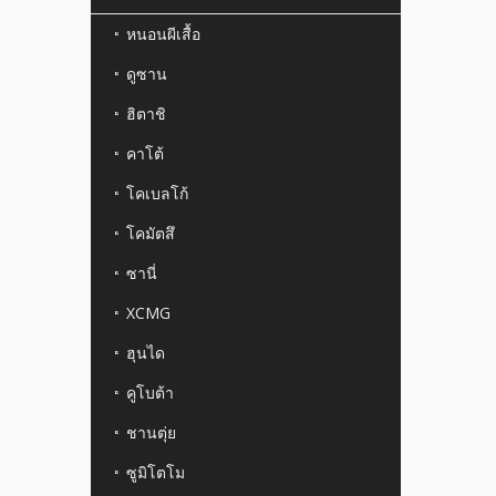
หนอนผีเสื้อ
ดูซาน
ฮิตาชิ
คาโต้
โคเบลโก้
โคมัตสึ
ซานี่
XCMG
ฮุนได
คูโบต้า
ชานตุ่ย
ซูมิโตโม