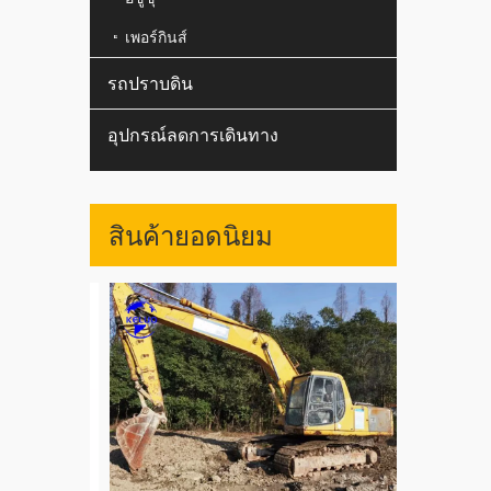
เพอร์กินส์
รถปราบดิน
อุปกรณ์ลดการเดินทาง
สินค้ายอดนิยม
ใช้ญี่ปุ่น 
WA400 WA47