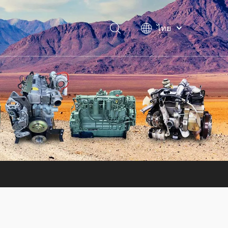
ไทย
فارسی
Bahasa
indonesia
Türk dili
Italiano
Deutsch
Português
Español
Pусский
Français
English