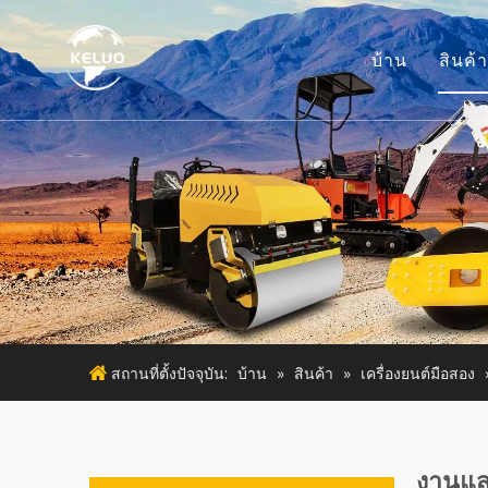
บ้าน
สินค้า
เค
อ
เ
เ
เค
สถานที่ตั้งปัจจุบัน:
บ้าน
»
สินค้า
»
เครื่องยนต์มือสอง
งานแสด