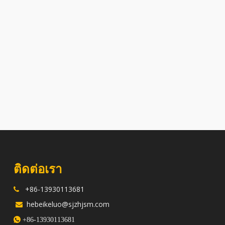
ติดต่อเรา
+86-13930113681

hebeikeluo@sjzhjsm.com


+86-13930113681