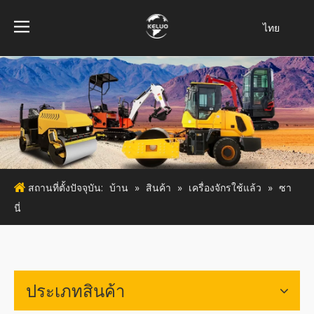
ไทย
فارسی
Bahasa
indonesia
Türk dili
Italiano
Deutsch
Português
สถานที่ตั้งปัจจุบัน:
บ้าน
»
สินค้า
»
เครื่องจักรใช้แล้ว
»
ซา
Español
นี่
Pусский
Français
English
ประเภทสินค้า