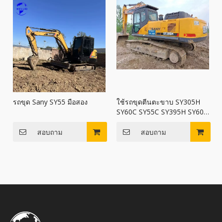
รถขุด Sany SY55 มือสอง
ใช้รถขุดตีนตะขาบ SY305H
SY60C SY55C SY395H SY60C
SY75C Sany รถขุดขาย
สอบถาม
สอบถาม