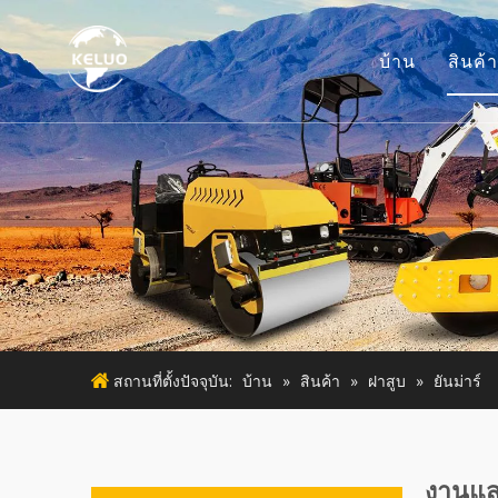
บ้าน
สินค้า
เค
อ
เ
เ
เค
สถานที่ตั้งปัจจุบัน:
บ้าน
»
สินค้า
»
ฝาสูบ
»
ยันม่าร์
งานแสด