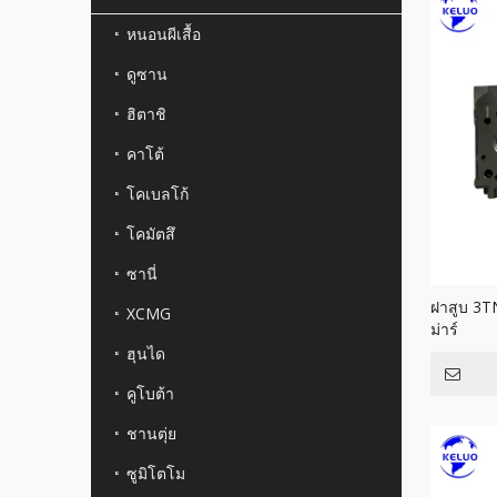
หนอนผีเสื้อ
ดูซาน
ฮิตาชิ
คาโต้
โคเบลโก้
โคมัตสึ
ซานี่
ฝาสูบ 3T
XCMG
ม่าร์
ฮุนได
คูโบต้า
ชานตุ่ย
ซูมิโตโม