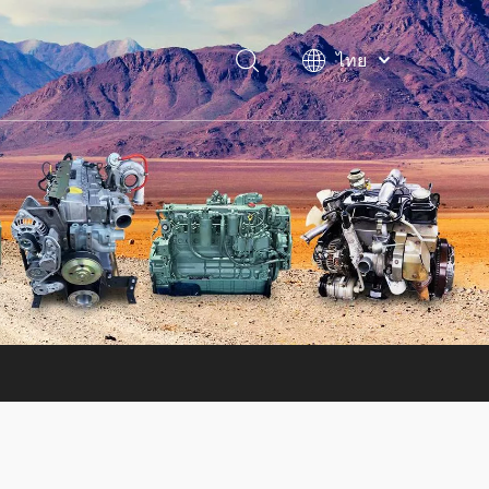
ไทย
فارسی
Bahasa
indonesia
Türk dili
Italiano
Deutsch
Português
Español
Pусский
Français
English