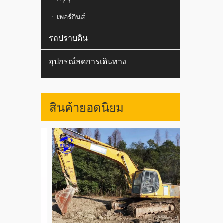
เพอร์กินส์
รถปราบดิน
อุปกรณ์ลดการเดินทาง
สินค้ายอดนิยม
ใช้ญี่ปุ่น 
WA400 WA47