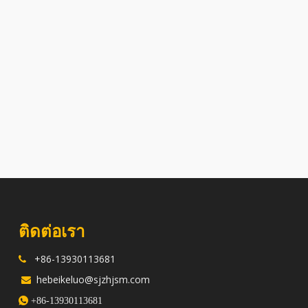
ติดต่อเรา
+86-13930113681

hebeikeluo@sjzhjsm.com


+86-13930113681