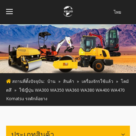
ไทย
فارسی
Bahasa
indonesia
Türk dili
Italiano
Deutsch
Português
สถานที่ตั้งปัจจุบัน:
บ้าน
»
สินค้า
»
เครื่องจักรใช้แล้ว
»
โคมั
Español
ตสึ
»
ใช้ญี่ปุ่น WA300 WA350 WA360 WA380 WA400 WA470
Pусский
Komatsu รถตักล้อยาง
Français
English
ประเภทสินค้า