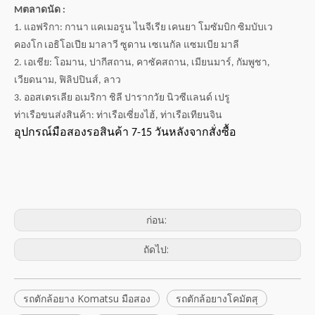
M
ตลาดนัด :
1. แอฟริกา: กานา แคเมอรูน ไนจีเรีย เคนยา โมซัมบิก ซิมบับเว
คองโก เอธิโอเปีย มาลาวี ซูดาน เซเนกัล แซมเบีย มาลี
2. เอเชีย: โอมาน, ปากีสถาน, คาซัคสถาน, เมียนมาร์, กัมพูชา,
เวียดนาม, ฟิลิปปินส์, ลาว
3. ออสเตรเลีย อเมริกา ชิลี ปารากวัย นิวซีแลนด์ เปรู
ท่าเรือขนส่งสินค้า: ท่าเรือเซี่ยงไฮ้, ท่าเรือเทียนจิน
อุปกรณ์มือสองรอสินค้า 7-15 วันหลังจากสั่งซื้อ
ก่อน:
ถัดไป:
รถตักล้อยาง Komatsu มือสอง
รถตักล้อยางโคมัตสุ