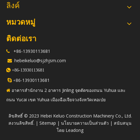
ลิงค์
หมวดหมู่
ติดต่อเรา
+86-13930113681

hebeikeluo@sjzhjsm.com


+86-13930113681
86-13930113681

+
อาคารสำนักงาน 2 อาคาร Jinling จุดตัดของถนน Yuhua และ

ถนน Yucai เขต Yuhua เมืองฉือเจียจวงจังหวัดเหอเป่ย
​ลิขสิทธิ์ © 2023 Hebei Keluo Construction Machinery Co., Ltd.
สงวนลิขสิทธิ์. |
Sitemap
|
นโยบายความเป็นส่วนตัว
| สนับสนุน
โดย
Leadong