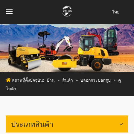
ไทย
فارسی
Bahasa
indonesia
Türk dili
Italiano
Deutsch
Português
สถานที่ตั้งปัจจุบัน:
บ้าน
»
สินค้า
»
บล็อกกระบอกสูบ
»
คู
Español
โบต้า
Pусский
Français
English
ประเภทสินค้า