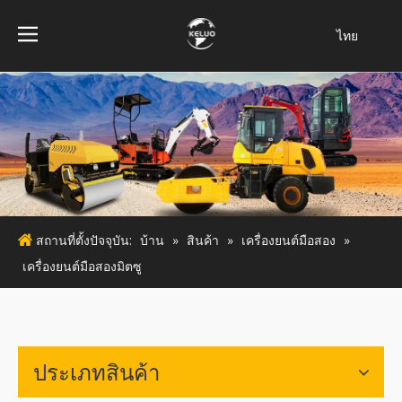
ไทย
فارسی
Bahasa
indonesia
Türk dili
Italiano
Deutsch
Português
สถานที่ตั้งปัจจุบัน:
บ้าน
»
สินค้า
»
เครื่องยนต์มือสอง
»
Español
เครื่องยนต์มือสองมิตซู
Pусский
Français
English
ประเภทสินค้า