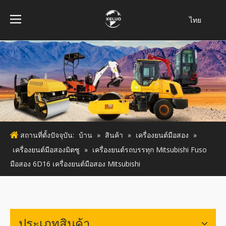
ไทย
فارسی
Bahasa
indonesia
Türk dili
Italiano
Deutsch
Português
สถานที่ตั้งปัจจุบัน:
บ้าน
»
สินค้า
»
เครื่องยนต์มือสอง
»
Español
เครื่องยนต์มือสองมิตซู
»
เครื่องยนต์รถบรรทุก Mitsubishi Fuso
Pусский
มือสอง 6D16 เครื่องยนต์มือสอง Mitsubishi
Français
English
ประเภทสินค้า