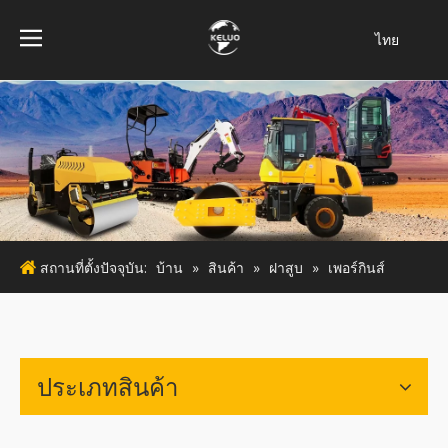
ไทย
فارسی
Bahasa
indonesia
Türk dili
Italiano
Deutsch
Português
สถานที่ตั้งปัจจุบัน:
บ้าน
»
สินค้า
»
ฝาสูบ
»
เพอร์กินส์
Español
Pусский
Français
English
ประเภทสินค้า