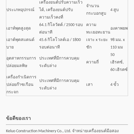
เครื่องยนต์ปรับความเร็ว
จำนวน
ประเภทอุปกรณ์
ได้, เครื่องยนต์ปรับ
4 สูบ
กระบอกสูบ
ความเร็วคงที่
64.1 กิโลวัตต์ / 2500 รอบ
ความ
เอาท์พุตสูงสุด
องคาพยพ
ต่อนาที
ทะเยอทะยาน
เอาต์พุตสแตนด์
45.6 กิโลโวลต์เอ / 1800
เจาะ x ระยะ
98 มม. x
บาย
รอบต่อนาที
ชัก
110 มม
50
อุตสาหกรรมการ
ประเทศที่มีการควบคุม
ความถี่
เฮิรตซ์,
ปล่อยมลพิษ
ระดับล่าง
60 เฮิรตซ์
เครื่องกำเนิดการ
ประเทศที่มีการควบคุม
ปล่อยก๊าซเรือน
เสา
4 ขั้ว
ระดับล่าง
กระจก
ข้อดีของเรา
Keluo Construction Machinery Co., Ltd. จำหน่ายเครื่องยนต์มือสอง