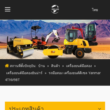
ไทย
فارسی
Bahasa
indonesia
Türk dili
Italiano
Deutsch
Português
สถานที่ตั้งปัจจุบัน:
บ้าน
»
สินค้า
»
เครื่องยนต์มือสอง
»
Español
เครื่องยนต์มือสองยันม่าร์
»
รถมือสอง เครื่องยนต์ดีเซล Yanmar
Pусский
4TNV98T
Français
English
ประเภทสินค้า