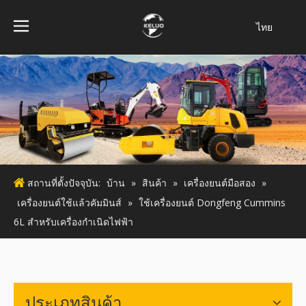
ไทย
فارسی
Bahasa
indonesia
Türk dili
Italiano
Deutsch
Português
สถานที่ตั้งปัจจุบัน:
บ้าน
»
สินค้า
»
เครื่องยนต์มือสอง
»
Español
เครื่องยนต์ใช้แล้วคัมมินส์
»
ใช้เครื่องยนต์ Dongfeng Cummins
Pусский
6L สำหรับเครื่องกำเนิดไฟฟ้า
Français
English
ประเภทสินค้า