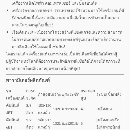
เครื่องกำเนิดไฟฟ้า คอมเพรสเซอร์ และปั๊ม เป็นต้น
เครื่องจักรกลการเกษตร: รถแทรกเตอร์จำนวนมากใช้เครื่องยนต์ซี
รีส์ยอดนิยมนี้เนื่องจากมีความน่าเชื่อถือในการทำงานเป็นเวลา
นานในช่วงฤดูเก็บเกี่ยว!
เรือเดินทะเล - เนื่องจากโครงสร้างที่แข็งแกร่งและความสามารถ
ในการทนต่อสภาพแวดล้อมทางทะเลที่รุนแรง เรือลำเล็กจำนวน
มากจึงเลือกใช้โมเดลนี้เช่นกัน!
โดยรวมแล้ว เครื่องยนต์ Cummins 6L เป็นตัวเลือกที่เชื่อถือได้จากผู้
ปฏิบัติงานทั่วโลกที่ต้องการประสิทธิภาพที่เชื่อถือได้ภายใต้สภาวะที่
ยากลำบากโดยมีเวลาหยุดทำงานน้อยที่สุด!
พารามิเตอร์ผลิตภัณฑ์
รุ่น
การก
กระบอก
กำลังขับ
เจาะ x ระยะชัก
ระบบเชื้อเพลิง
เครื่องยนต์
ระจัด
สูบ
คัมมินส์
3.9
105-120
102มม.x120มม
4
เครื่องกล
4BT
ลิตร
แรงม้า
คัมมินส์
5.9
160-215
เครื่องกลหรือ
102มม.x120มม
6
6BT
ลิตร
แรงม้า
อิเล็กทรอนิกส์